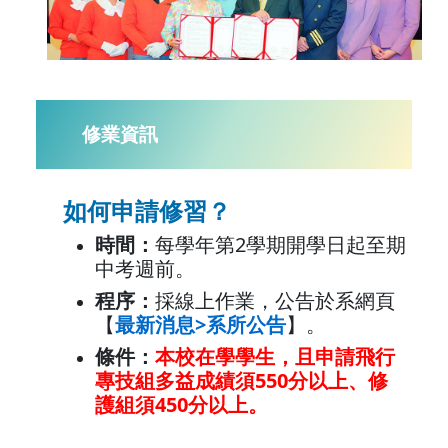
修業資訊
如何申請修習？
時間：
每學年第2學期開學日起至期
中考週前。
程序：
採線上作業，公告於系網頁
【
最新消息>系所公告
】。
條件：
本校在學學生，且申請飛行
專技組多益成績須550分以上、修
護組須450分以上。