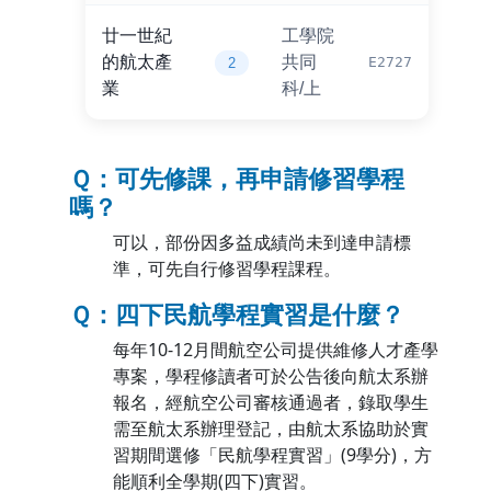
廿一世紀
工學院
的航太產
共同
E2727
2
業
科/上
Ｑ：可先修課，再申請修習學程
嗎？
可以，部份因多益成績尚未到達申請標
準，可先自行修習學程課程。
Ｑ：四下民航學程實習是什麼？
每年10-12月間航空公司提供維修人才產學
專案，學程修讀者可於公告後向航太系辦
報名，經航空公司審核通過者，錄取學生
需至航太系辦理登記，由航太系協助於實
習期間選修「民航學程實習」(9學分)，方
能順利全學期(四下)實習。