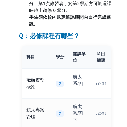
分，第1次修習者，於第2學期方可於選課
時線上超修 6 學分。
學生須依校內規定選課期間內自行完成選
課。
Ｑ：必修課程有哪些？
開課單
科目
科目
學分
位
編號
航太
飛航實務
系/四
E3484
2
概論
上
航太
航太專案
系/四
E2593
2
管理
下